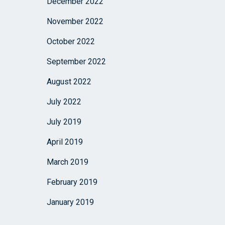
December 2022
November 2022
October 2022
September 2022
August 2022
July 2022
July 2019
April 2019
March 2019
February 2019
January 2019