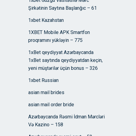
1xbet Güzgü Vasitəsilə Mərc
Şirkətinin Saytına Başlanğıc – 61
1xbet Kazahstan
1XBET Mobile APK Smartfon
proqramını yükləyin – 775
1xBet qeydiyyat Azərbaycanda
1xBet saytında qeydiyyatdan keçin,
yeni müştərilər üçün bonus – 326
1xbet Russian
asian mail brides
asian mail order bride
Azərbaycanda Rəsmi İdman Mərcləri
Və Kazino – 158