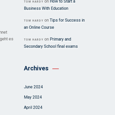
on
How to Start a
TOM HARDY
Business With Education
on
Tips for Success in
TOM HARDY
an Online Course
hnet
 geht es
on
Primary and
TOM HARDY
Secondary School final exams
Archives
June 2024
May 2024
April 2024